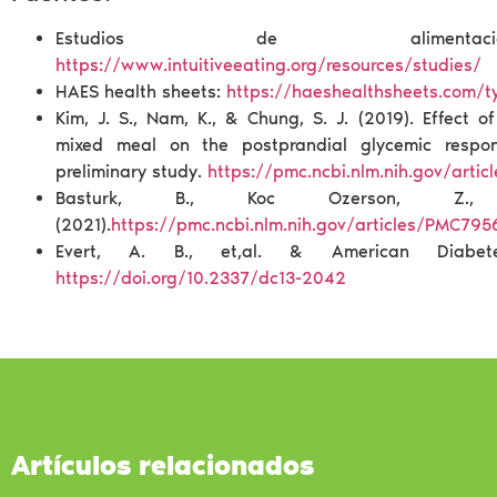
Estudios de alimentació
https://www.intuitiveeating.org/resources/studies/
HAES health sheets:
https://haeshealthsheets.com/t
Kim, J. S., Nam, K., & Chung, S. J. (2019). Effect o
mixed meal on the postprandial glycemic respo
preliminary study.
https://pmc.ncbi.nlm.nih.gov/art
Basturk, B., Koc Ozerson, Z
(2021).
https://pmc.ncbi.nlm.nih.gov/articles/PMC79
Evert, A. B., et,al. & American Diabete
https://doi.org/10.2337/dc13-2042
Artículos relacionados