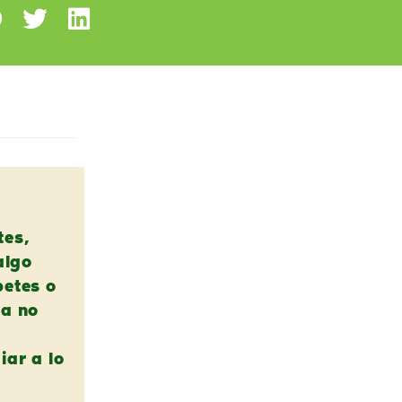
tes,
algo
betes o
na no
iar a lo