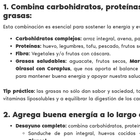
1. Combina carbohidratos, proteínas
grasas:
Esta combinación es esencial para sostener la energía y ev
Carbohidratos complejos:
arroz integral, avena, pa
Proteínas:
huevo, legumbres, tofu, pescado, frutos s
Fibra:
Vegetales y/o frutas con cáscara.
Grasas saludables:
aguacate, frutos secos,
Mar
Girasol con Coraplus
, que nos aporta el balance
para mantener buena energía y apoyar nuestra salu
Tip práctico:
las grasas no sólo dan sabor y saciedad, 
vitaminas liposolubles y a equilibrar la digestión de los ca
2. Agrega buena energía a lo largo 
Desayuno completo:
combina carbohidratos, proteín
Sanduche de pan integral, huevos cocido