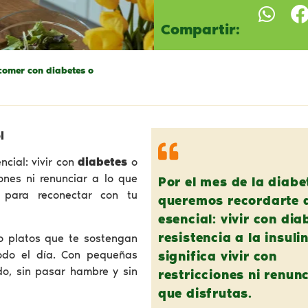
Compartir:
comer con diabetes o
l
ncial: vivir con
diabetes
o
iones ni renunciar a lo que
Por el mes de la diabe
 para reconectar con tu
queremos recordarte 
esencial: vivir con dia
resistencia a la insuli
o platos que te sostengan
do el día. Con pequeñas
significa vivir con
do, sin pasar hambre y sin
restricciones ni renunc
que disfrutas.