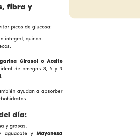
, fibra y
itar picos de glucosa:
n integral, quinoa.
ecos.
garina Girasol o Aceite
 ideal de omegas 3, 6 y 9
d.
también ayudan a absorber
rbohidratos.
del día:
a y grasas.
s + aguacate y
Mayonesa