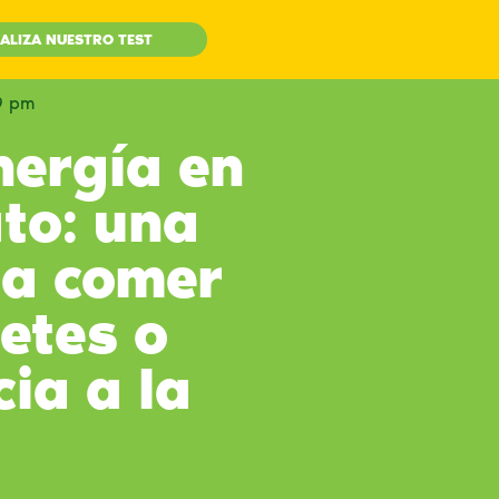
ALIZA NUESTRO TEST
9 pm
nergía en
to: una
ra comer
etes o
cia a la