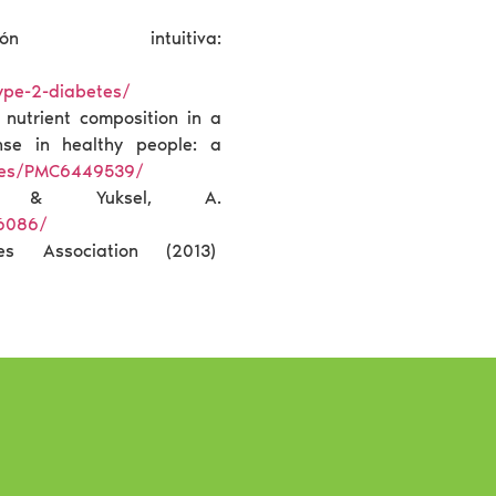
n intuitiva:
ype-2-diabetes/
f nutrient composition in a
nse in healthy people: a
icles/PMC6449539/
., & Yuksel, A.
56086/
s Association (2013)