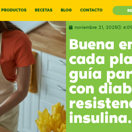
PRODUCTOS
RECETAS
BLOG
CONTACTO
RE
noviembre 21, 2025
4:0
Buena e
cada pla
guía pa
con diab
resisten
insulina.