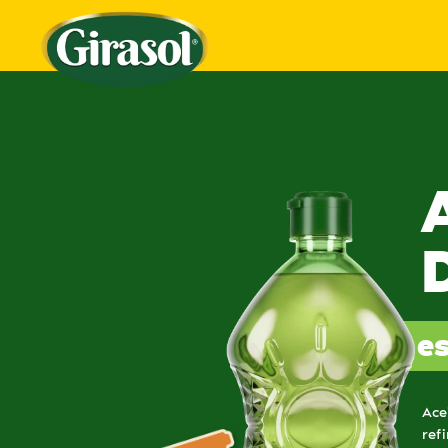
es
Ace
ref