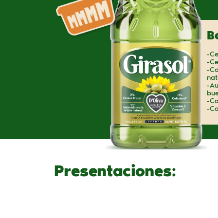
B
-Ce
-Ce
-Co
nat
-Au
bue
-Co
-Co
Presentaciones: