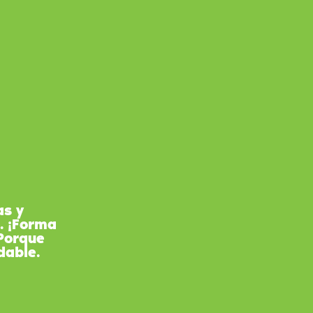
as y
. ¡Forma
 Porque
dable.