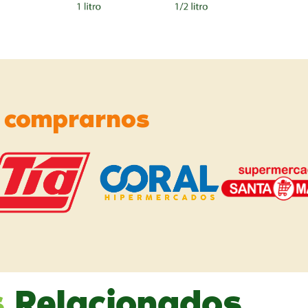
e
comprarnos
s
Relacionados