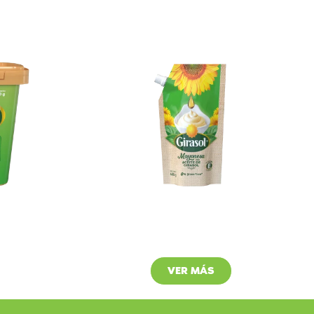
a
Mayonesa
Girasol
VER MÁS