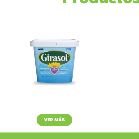
Margarina
Ac
Ligera
Cl
VER MÁS