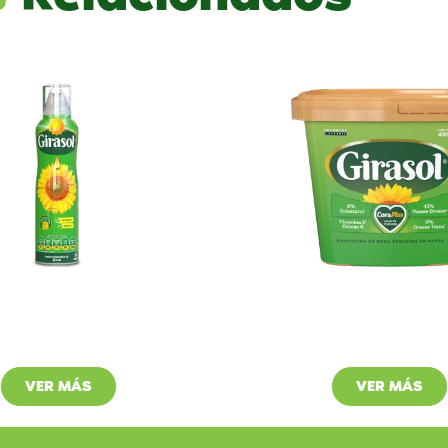
eite Girasol
Margarin
ásico Spray
Girasol
VER MÁS
VER MÁS