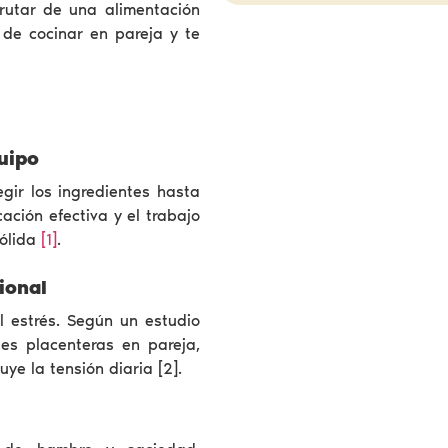
frutar de una alimentación
 de cocinar en pareja y te
quipo
egir los ingredientes hasta
ación efectiva y el trabajo
ólida
[1]
.
ional
l estrés. Según un estudio
ades placenteras en pareja,
ye la tensión diaria [2].