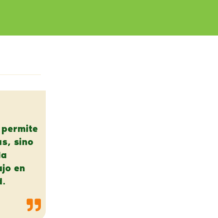
 permite
as, sino
la
ajo en
d.