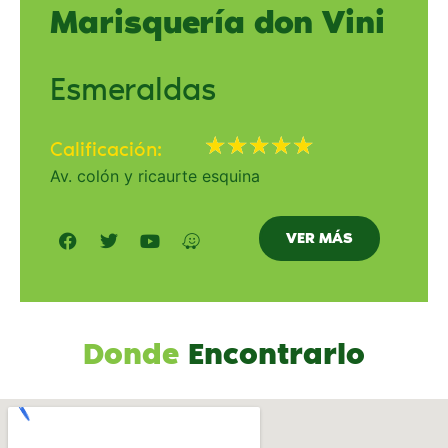
Marisquería don Vini
Esmeraldas
★
★
★
★
★
Calificación:
Av. colón y ricaurte esquina
VER MÁS
Donde
Encontrarlo