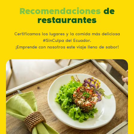
Recomendaciones
de
restaurantes
Certificamos los lugares y la comida más deliciosa
#SinCulpa del Ecuador.
¡Emprende con nosotros este viaje lleno de sabor!