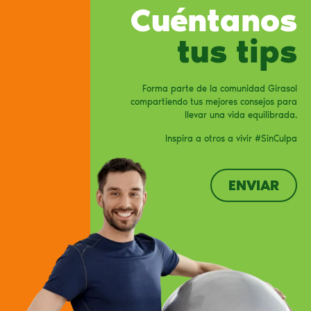
Cuéntanos
tus tips
Forma parte de la comunidad Girasol
compartiendo tus mejores consejos para
llevar una vida equilibrada.
Inspira a otros a vivir #SinCulpa
ENVIAR