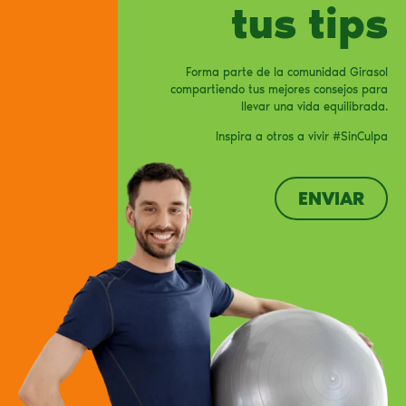
tus tips
Forma parte de la comunidad Girasol
compartiendo tus mejores consejos para
llevar una vida equilibrada.
Inspira a otros a vivir #SinCulpa
ENVIAR