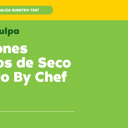
ALIZA NUESTRO TEST
Culpa
ones
os de Seco
lo By Chef