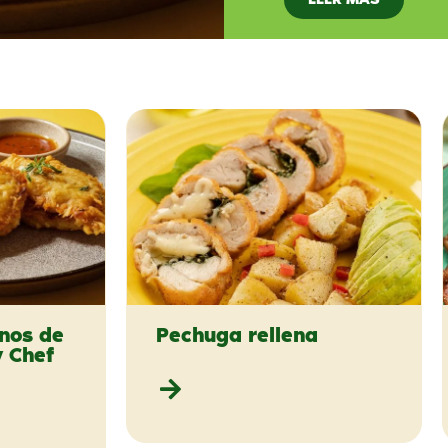
nos de
Pechuga rellena
y Chef