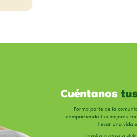
Cuéntanos
tus
Forma parte de la comuni
compartiendo tus mejores co
llevar una vida 
Inspira a otros a vivi