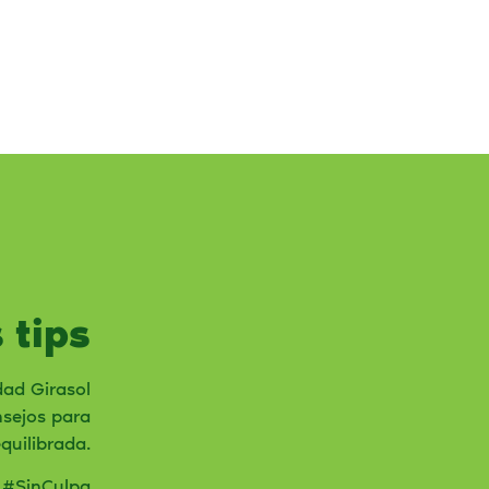
 tips
dad Girasol
nsejos para
equilibrada.
r #SinCulpa