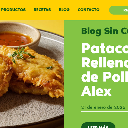
PRODUCTOS
RECETAS
BLOG
CONTACTO
RE
Blog Sin 
Patac
Rellen
de Pol
Alex
21 de enero de 2025
LEER MÁS