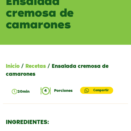
Ensalada
cremosa de
camarones
Inicio
/
Recetas
/ Ensalada cremosa de
camarones
4
Porciones
Compartir
20min
INGREDIENTES: