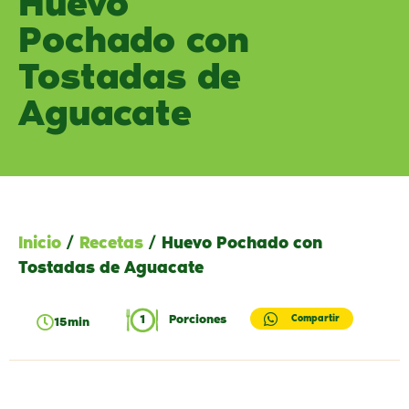
Huevo
Pochado con
Tostadas de
Aguacate
Inicio
/
Recetas
/ Huevo Pochado con
Tostadas de Aguacate
1
Porciones
Compartir
15min