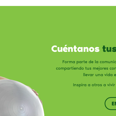
Cuéntanos
tus
Forma parte de la comuni
compartiendo tus mejores co
llevar una vida 
Inspira a otros a vivi
E