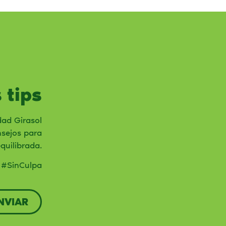
 tips
dad Girasol
nsejos para
equilibrada.
r #SinCulpa
NVIAR