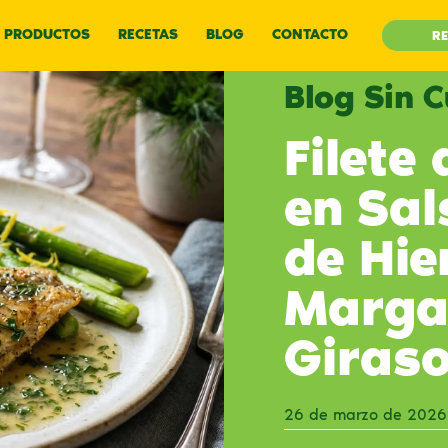
PRODUCTOS
RECETAS
BLOG
CONTACTO
RE
Blog Sin 
Filete 
en Sal
de Hie
Marga
Giraso
26 de marzo de 2026