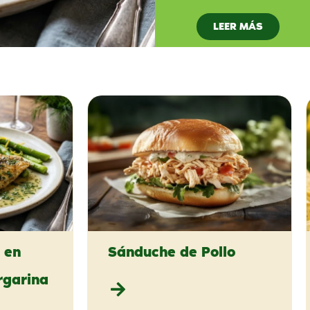
LEER MÁS
a en
Sánduche de Pollo
rgarina