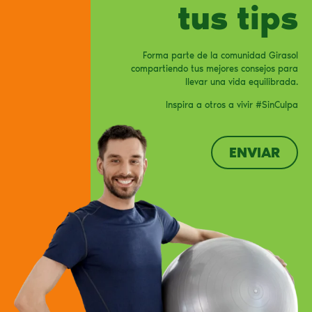
tus tips
Forma parte de la comunidad Girasol
compartiendo tus mejores consejos para
llevar una vida equilibrada.
Inspira a otros a vivir #SinCulpa
ENVIAR