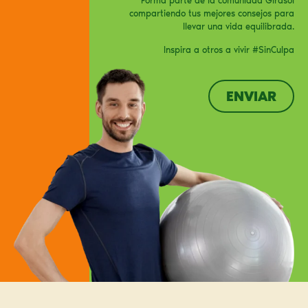
Forma parte de la comunidad Girasol
compartiendo tus mejores consejos para
llevar una vida equilibrada.
Inspira a otros a vivir #SinCulpa
ENVIAR